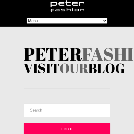
PETER
FASH
VISIT
OUR
BLOG